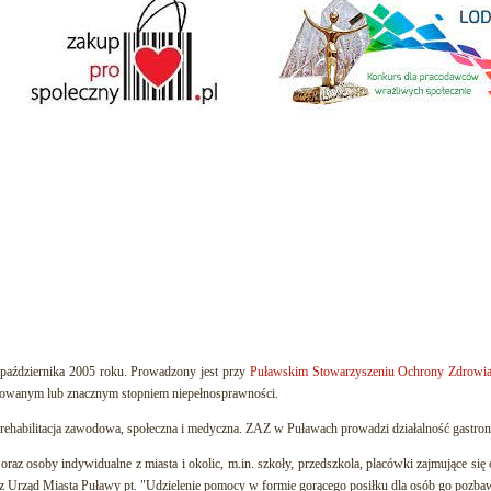
października 2005 roku. Prowadzony jest przy
Puławskim Stowarzyszeniu Ochrony Zdrowia
rkowanym lub znacznym stopniem niepełnosprawności.
ehabilitacja zawodowa, społeczna i medyczna. ZAZ w Puławach prowadzi działalność gastrono
oraz osoby indywidualne z miasta i okolic, m.in. szkoły, przedszkola, placówki zajmujące s
zez Urząd Miasta Puławy pt. "Udzielenie pomocy w formie gorącego posiłku dla osób go pozba