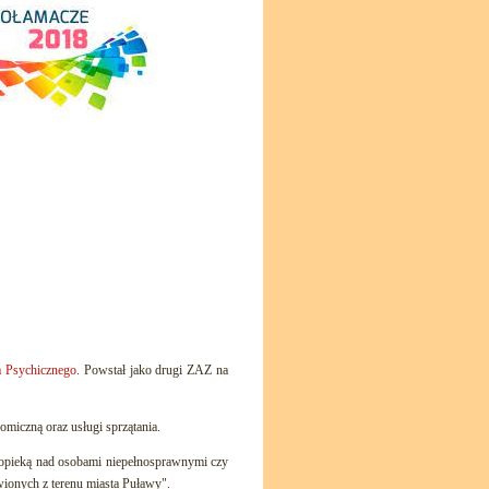
 Psychicznego
. Powstał jako drugi ZAZ na
miczną oraz usługi sprzątania.
ię opieką nad osobami niepełnosprawnymi czy
wionych z terenu miasta Puławy".